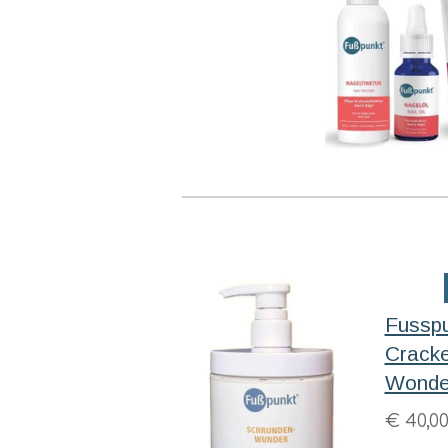
Fussp
Crack
Wonde
€ 40,0