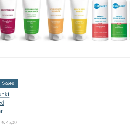
Sales
unkt
ed
r
0
€ 45,00