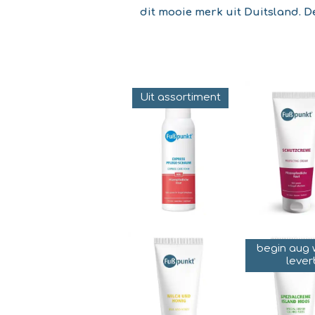
dit mooie merk uit Duitsland.​ 
Uit assortiment
begin aug
leve