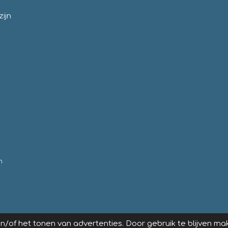
ijn
n
/of het tonen van advertenties. Door gebruik te blijven ma