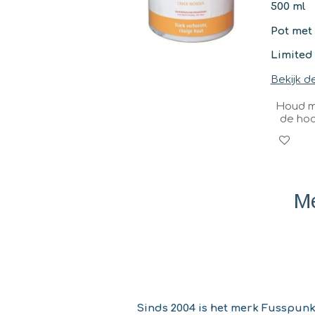
500 ml
Pot me
Limited
Bekijk de
Houd m
de ho
Me
Sinds 2004 is het merk Fusspunk