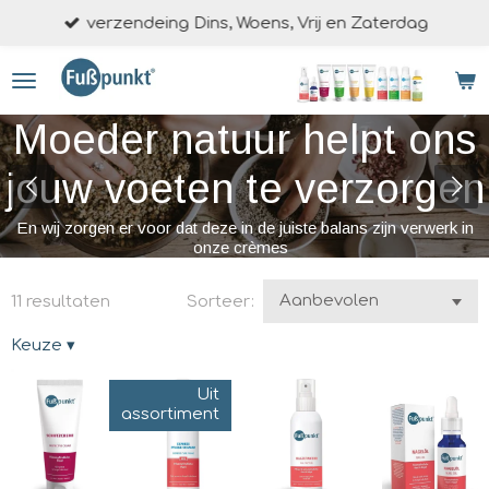
verzendeing Dins, Woens, Vrij en Zaterdag
Ga
direct
naar
de
Moeder natuur helpt ons
hoofdinhoud
jouw voeten te verzorgen
En wij zorgen er voor dat deze in de juiste balans zijn verwerk in
onze crèmes
11 resultaten
Sorteer:
Keuze
▾
Uit
assortiment