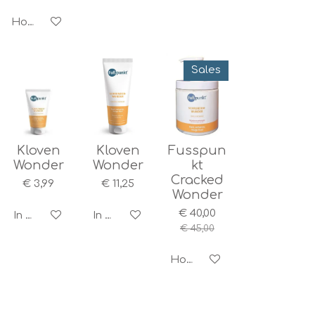
Houd mij op de hoogte
Sales
Kloven
Kloven
Fusspun
Wonder
Wonder
kt
Cracked
€ 3,99
€ 11,25
Wonder
€ 40,00
In winkelwagen
In winkelwagen
€ 45,00
Houd mij op de hoogte