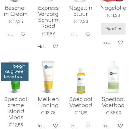
Bescher
Express
Nageltin
Nagelolie
m Cream
Verzorg
ctuur
€ 11,50
Schuim
€ 12,55
€ 12,50
Rood
€ 11,99
In winkelwagen
In winkelwagen
In winkelwa
Houd mij op de hoogte
begin
aug weer
leverbaar
Speciaal
Melk en
Speciaal
Speciaal
creme
Honing
Voetbad
Voetbad
Island
€ 13,75
€ 11,99
€ 55,00
Moos
€ 12,55
In winkelwagen
In winkelwagen
In winkelwa