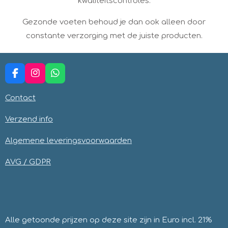
kwaliteitscontroles.​
Gezonde voeten behoud je dan ook alleen door
constante verzorging met de juiste producten.
F
I
W
a
n
h
c
s
a
Contact
e
t
t
b
a
s
Verzend info
o
g
A
o
r
p
Algemene leveringsvoorwaarden
k
a
p
m
AVG / GDPR
Alle getoonde prijzen op deze site zijn in Euro incl. 21%