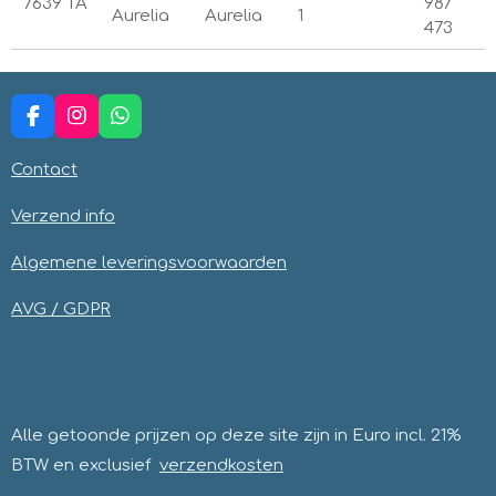
7639 TA
987
Aurelia
Aurelia
1
473
F
I
W
a
n
h
c
s
a
Contact
e
t
t
b
a
s
Verzend info
o
g
A
o
r
p
Algemene leveringsvoorwaarden
k
a
p
m
AVG / GDPR
Alle getoonde prijzen op deze site zijn in Euro incl. 21%
BTW en exclusief
verzendkosten