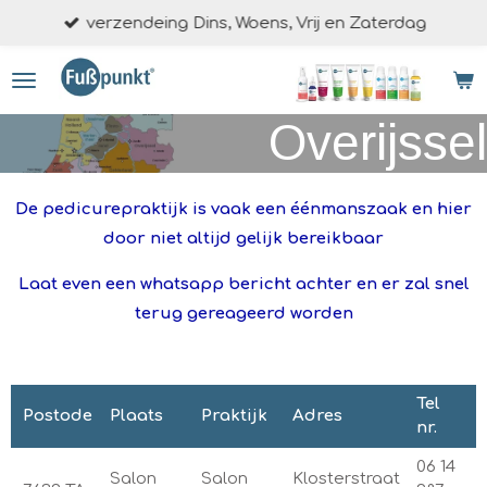
verzendeing Dins, Woens, Vrij en Zaterdag
Ga
direct
naar
de
Overijssel
hoofdinhoud
De pedicurepraktijk is vaak een éénmanszaak en hier
door niet altijd gelijk bereikbaar
Laat even een whatsapp bericht achter en er zal snel
terug gereageerd worden
Tel
Postode
Plaats
Praktijk
Adres
nr.
06 14
Salon
Salon
Klosterstraat