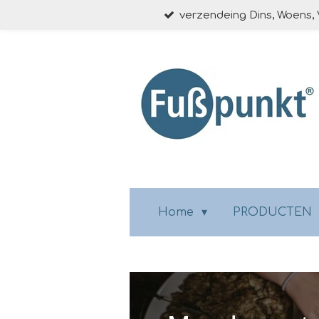
verzendeing Dins, Woens, 
Ga
direct
naar
de
hoofdinhoud
Home
PRODUCTEN