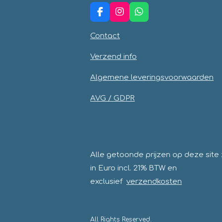
r
r
r
r
:
F
I
W
e
e
e
e
5
a
n
h
s
n
n
n
n
c
s
a
Contact
e
t
t
t
b
a
s
Verzend info
e
o
g
A
o
r
p
r
Algemene leveringsvoorwaarden
k
a
p
r
m
AVG / GDPR
e
n
Alle getoonde prijzen op deze site z
in Euro incl. 21% BTW en
exclusief
verzendkosten
All Rights Reserved.