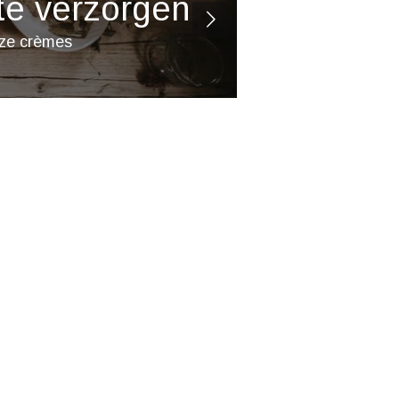
te verzorgen
 onze crèmes